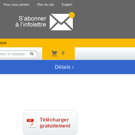
Pour nous joindre
Plan du site
English
IQUE
0
Détails ›
Télécharger
gratuitement