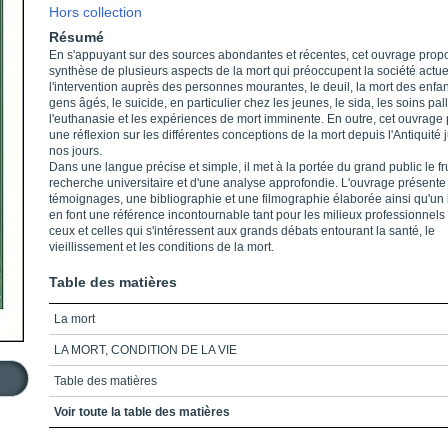
Hors collection
Résumé
En s'appuyant sur des sources abondantes et récentes, cet ouvrage pro
synthèse de plusieurs aspects de la mort qui préoccupent la société actuel
l'intervention auprès des personnes mourantes, le deuil, la mort des enfan
gens âgés, le suicide, en particulier chez les jeunes, le sida, les soins palli
l'euthanasie et les expériences de mort imminente. En outre, cet ouvrage
une réflexion sur les différentes conceptions de la mort depuis l'Antiquité 
nos jours.
Dans une langue précise et simple, il met à la portée du grand public le fr
recherche universitaire et d'une analyse approfondie. L'ouvrage présente
témoignages, une bibliographie et une filmographie élaborée ainsi qu'un 
en font une référence incontournable tant pour les milieux professionnels
ceux et celles qui s'intéressent aux grands débats entourant la santé, le
vieillissement et les conditions de la mort.
Table des matières
La mort
LA MORT, CONDITION DE LA VIE
Table des matières
Introduction
Voir toute la table des matières
Partie 1_Mourir... en temps et lieux