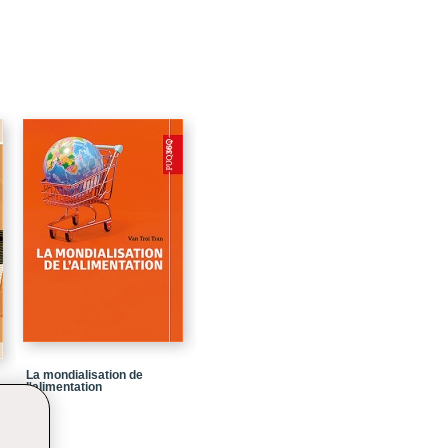
27
57
97
103
121
145
189
229
265
303
341
La mondialisation de
377
l'alimentation
437
471