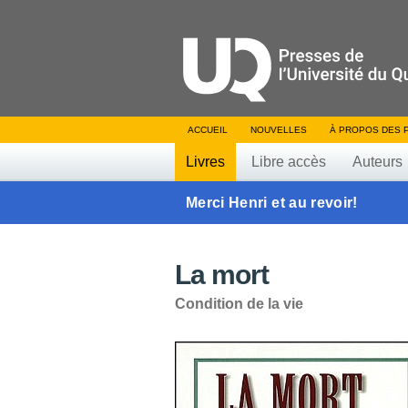
ACCUEIL
NOUVELLES
À PROPOS DES 
Livres
Libre accès
Auteurs
Merci Henri et au revoir!
La mort
Condition de la vie