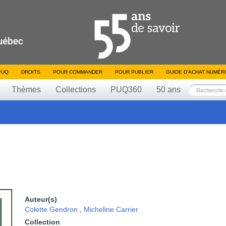
PUQ
DROITS
POUR COMMANDER
POUR PUBLIER
GUIDE D’ACHAT NUMÉR
Thèmes
Collections
PUQ360
50 ans
Auteur(s)
Colette Gendron
,
Micheline Carrier
Collection