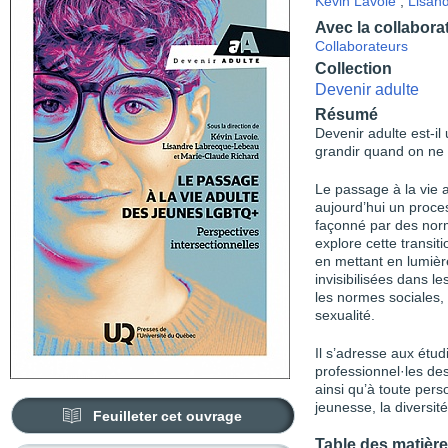
Kévin Lavoie
,
Lisan
Avec la collabora
Collaborateurs
Collection
Devenir adulte
Résumé
Devenir adulte est-il
grandir quand on ne
Le passage à la vie a
aujourd’hui un proces
façonné par des norm
explore cette transiti
en mettant en lumiè
invisibilisées dans l
les normes sociales, 
sexualité.
Il s’adresse aux étud
professionnel·les de
ainsi qu’à toute pers
jeunesse, la diversité
Feuilleter cet ouvrage
Table des matièr