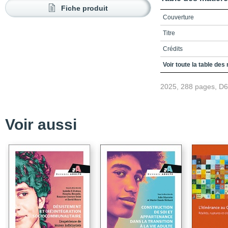
Fiche produit
Couverture
Titre
Crédits
Remerciements
Voir toute la table des
Table des matières
2025, 288 pages, D
Liste des encadrés, fig
Introduction: jeunesses 
Voir aussi
Références
Chapitre 1 / Entre eng
Conclusion
Références
Chapitre 2 / Être jeune
Conclusion
Références