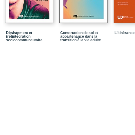
Chapitre 3 / Aspiratio
milieu rural
Conclusion
Références
Désistement et
Construction de soi et
L'itinéranc
(ré)intégration
appartenance dans la
Chapitre 4 / La construc
sociocommunautaire
transition à la vie adulte
Conclusion
Références
Chapitre 5 / Jeunesses
Conclusion
Références
Chapitre 6 / Sous-repr
classes de jeunes adul
Conclusion
Références
Chapitre 7 / Des initia
en Tunisie