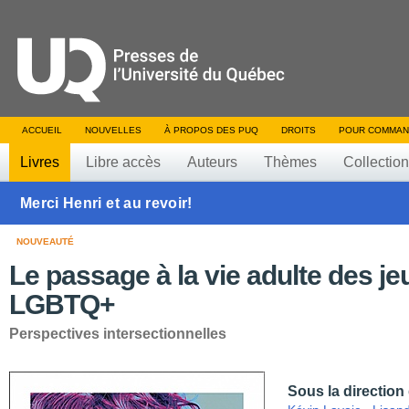
ACCUEIL
NOUVELLES
À PROPOS DES PUQ
DROITS
POUR COMMAN
Livres
Libre accès
Auteurs
Thèmes
Collectio
Merci Henri et au revoir!
NOUVEAUTÉ
Le passage à la vie adulte des j
LGBTQ+
Perspectives intersectionnelles
Sous la direction