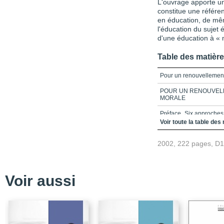
L'ouvrage apporte une
constitue une référen
en éducation, de mê
l'éducation du sujet
d'une éducation à « 
Table des matièr
Pour un renouvellement
POUR UN RENOUVELL
MORALE
Préface_Six approches
Voir toute la table des
Avant-propos
2002, 222 pages, D
Table des matières
Chapitre 1_La Clarifica
Chapitre 2_La sollicitu
Voir aussi
Chapitre 3_L’éducation
Chapitre 4_L’éthique de
Chapitre 5_L’approche 