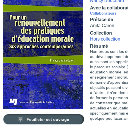
Nancy Bouchard
Avec la collabora
Collaborateurs
Préface de
Anita Caron
Collection
Hors collection
Résumé
Nombreux sont les d
au développement de
aussi sont les appell
le parcours scolaire 
éducation morale, éd
enseignement moral, 
domaine d'apprentissa
objectifs puissent d
à l'autre, il n'en d
de former la personn
de constater que mal
actuelles en éducati
spécifiquement mis e
quelque peu lacunair
Feuilleter cet ouvrage