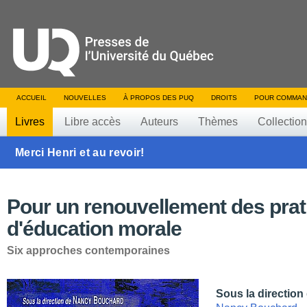
ACCUEIL
NOUVELLES
À PROPOS DES PUQ
DROITS
POUR COMMAN
Livres
Libre accès
Auteurs
Thèmes
Collectio
Merci Henri et au revoir!
Pour un renouvellement des pra
d'éducation morale
Six approches contemporaines
Sous la direction