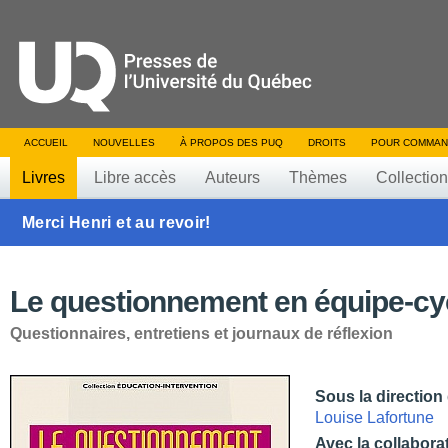
ACCUEIL
NOUVELLES
À PROPOS DES PUQ
DROITS
POUR COMMAN
Livres
Libre accès
Auteurs
Thèmes
Collectio
Merci Henri et au revoir!
Le questionnement en équipe-cy
Questionnaires, entretiens et journaux de réflexion
Sous la direction
Louise Lafortune
Avec la collabora