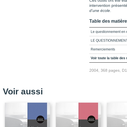
Ces outils ont été é
intervention présen
d’une école
.
Table des matièr
Le questionnement en 
LE QUESTIONNEMENT
Remerciements
Table des matières
Voir toute la table des
Introduction_Le questi
2004, 368 pages, D
Partie 1_Le travail en 
Chapitre 1_Sens et rô
travail en équipe-cycle
Voir aussi
Chapitre 2_Questionnair
Chapitre 3_Travail en 
Partie 2_Croyances et p
Chapitre 4_Croyances e