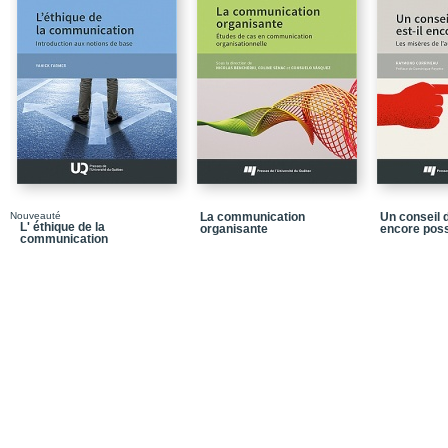
Chapitre 4 - La rétroac
l’accompagnement de 
Partie 2 - Former
Chapitre 5 - Le débrief
pleine échelle en santé 
réanimation
Chapitre 6 - Le poster s
rétroactions structuran
novice
Nouveauté
La communication
Un conseil d
Chapitre 7 - La rétroac
L' éthique de la
organisante
encore poss
en formation de bacheli
communication
Partie 3 - Professionnal
Chapitre 8 - Les effets d
professionnalisation d
Chapitre 9 - De quoi par
l’enregistrement vidéo 
Chapitre 10 - Analyse 
infirmiers à partir de je
Rétroaction et débriefi