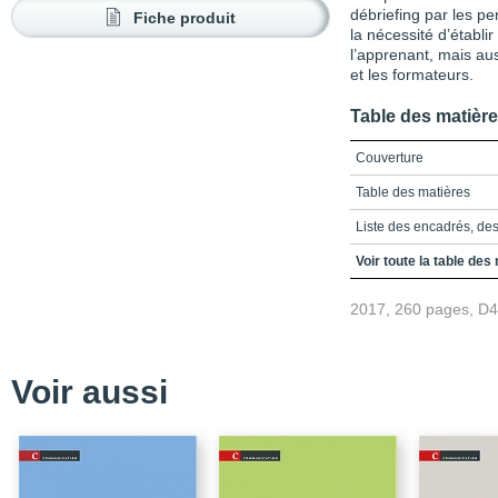
débriefing par les p
Fiche produit
la nécessité d’établi
l’apprenant, mais aus
et les formateurs.
Table des matièr
Couverture
Table des matières
Liste des encadrés, des
Rétroaction et débriefin
Voir toute la table des
Bibliographie
2017, 260 pages, D
Partie 1 - Accompagner
Chapitre 1 - Le rôle de 
processus de changem
Voir aussi
Chapitre 2 - Le proces
mémoires universitaire
Chapitre 3 - La rétroac
leadership d’accompag
groupes de codévelop