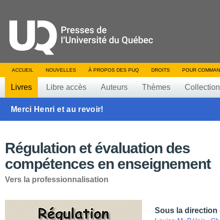
ACCUEIL
NOUVELLES
À PROPOS DES PUQ
DROITS
POUR COMMAN
Livres
Libre accès
Auteurs
Thèmes
Collectio
Merci Henri et au revoir!
Régulation et évaluation des
compétences en enseignement
Vers la professionnalisation
Sous la direction