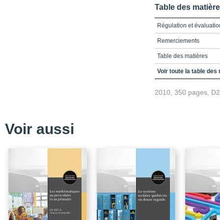
Table des matièr
Régulation et évaluat
Remerciements
Table des matières
Introduction - Pour des 
Voir toute la table des
apprentissages
2010, 350 pages, D
PARTIE 1 - RÉFLEXI
Chapitre 1 - Le dévelo
imitation et invention d
Voir aussi
Chapitre 2 - Contributi
compétences profession
Chapitre 3 - Développer
technologies de l’infor
Chapitre 4 - Compétenc
dans la formation des 
Chapitre 5 - Condition
développement de comp
PARTIE 2 - ANALYSES