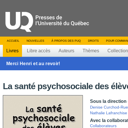
ACCUEIL
NOUVELLES
À PROPOS DES PUQ
DROITS
POUR COMMAN
Livres
Libre accès
Auteurs
Thèmes
Collectio
Merci Henri et au revoir!
La santé psychosociale des élèv
Sous la direction
Denise Curchod-Rue
Nathalie Lafranchise
Avec la collabora
Collaborateurs