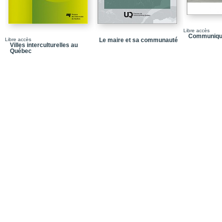
Chapitre 10_Les commu
Chapitre 11_Les commu
Bretagne et en France
Libre accès
Communique
Libre accès
Le maire et sa communauté
Conclusion
Villes interculturelles au
Québec
Annexe
Bibliographie
Index
Notice Biographique