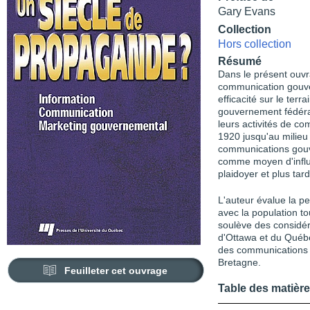
Gary Evans
Collection
Hors collection
Résumé
Dans le présent ouvra
communication gouve
efficacité sur le terr
gouvernement fédéra
leurs activités de c
1920 jusqu'au milieu 
communications gou
comme moyen d'influen
plaidoyer et plus ta
L'auteur évalue la 
avec la population tou
soulève des considé
d'Ottawa et du Québe
des communications
Bretagne.
Feuilleter cet ouvrage
Table des matièr