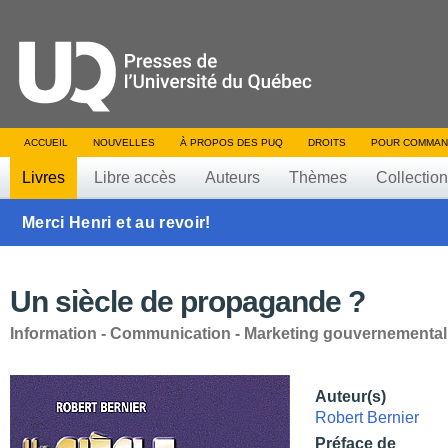
ACCUEIL
NOUVELLES
À PROPOS DES PUQ
DROITS
POUR COMMAN
Livres
Libre accès
Auteurs
Thèmes
Collectio
Merci Henri et au revoir!
Un siècle de propagande ?
Information - Communication - Marketing gouvernemental
Auteur(s)
Robert Bernier
Préface de