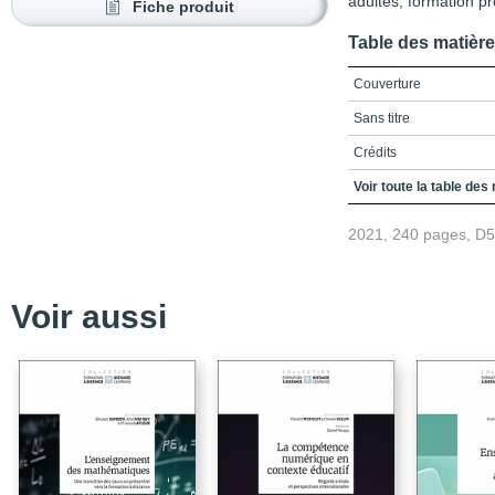
adultes, formation pro
Fiche produit
Table des matièr
Couverture
Sans titre
Crédits
Remerciements
Voir toute la table des
Table des matières
2021, 240 pages, D
Liste des ﬁgures et tab
Liste des sigles et acr
Voir aussi
Introduction
Bibliographie
PARTIE A – Stratégies d
Chapitre 1 – Gouvernan
pédagonumérique : combi
du numérique dans les
Chapitre 2 – Transform