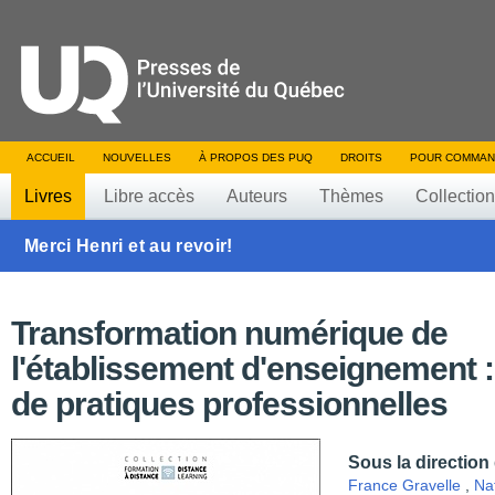
ACCUEIL
NOUVELLES
À PROPOS DES PUQ
DROITS
POUR COMMAN
Livres
Libre accès
Auteurs
Thèmes
Collectio
Merci Henri et au revoir!
Transformation numérique de
l'établissement d'enseignement :
de pratiques professionnelles
Sous la direction
France Gravelle
,
Na