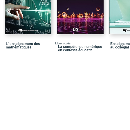
leadership partagé
PARTIE B – Stratégies
interordre
Chapitre 3 – Démarche
méthode du portrait : un
développement scolaire
contexte d’apprentissag
L' enseignement des
Libre accès
Enseigneme
Chapitre 4 – La classe 
La compétence numérique
mathématiques
au collégial
en contexte éducatif
développement de l’aut
des besoins diversifiés
Chapitre 5 – Mise en œ
secondaire en contexte
Chapitre 6 – Analyse d
primaire et secondaire
d’échange et de format
PARTIE C – Stratégies
supérieur
Chapitre 7 – Création e
programmes en petite e
Chapitre 8 – Des outil
numérique : transition e
sciences de l’éducation