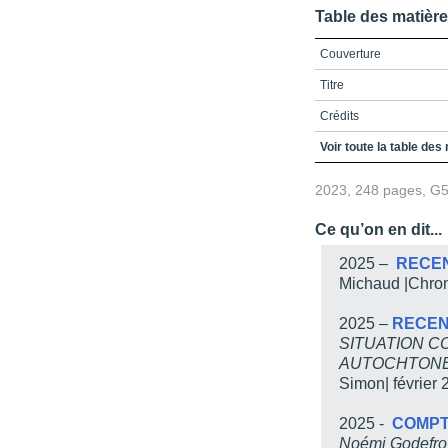
Table des matièr
Couverture
Titre
Crédits
Table des matières
Voir toute la table des
Présentation
2023, 248 pages, G
Avis au lecteur
Ce qu’on en dit...
Notes sur la transcripti
2025 –
RECE
Langue japonaise
Michaud |Chro
Langue aïnoue
2025 –
RECE
Introduction
SITUATION C
AUTOCHTONE
Qui sont les Aïnous?
Simon| février 
Qui est Hiramura Penri
2025 -
COMPT
La recherche scientifiqu
obstinée de l’Universit
Noémi Godefro