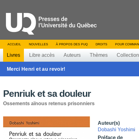
ACCUEIL
NOUVELLES
À PROPOS DES PUQ
DROITS
POUR COMMAN
Livres
Libre accès
Auteurs
Thèmes
Collectio
Merci Henri et au revoir!
Penriuk et sa douleur
Ossements aïnous retenus prisonniers
Auteur(s)
Dobashi Yoshimi
Préface de