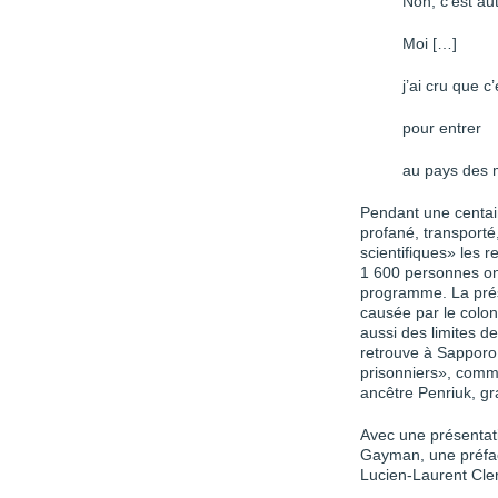
Non, c’est au
Moi […]
j’ai cru que c
pour entrer
au pays des 
Pendant une centai
profané, transporté
scientifiques» les 
1 600 personnes ont
programme. La pré
causée par le colon
aussi des limites d
retrouve à Sapporo
prisonniers», comme
ancêtre Penriuk, gr
Avec une présentati
Gayman, une préfac
Lucien-Laurent Cler