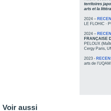
territoires ja
L’essor du mouvement li
arts et la littér
La structure à la fois co
2024 –
RECEN
Penriuk et sa douleur
LE FLOHIC · 
Préface de Itami no Pen
2024 –
RECEN
Penriuk et sa douleur
FRANÇAISE 
PELOUX (Maîtr
I
Cergy Paris, 
II
2023 -
RECEN
III
arts de l'UQAM
IV
V
VI
Postface de Itami no Pe
Penriuk et Bafunke : pe
Voir aussi
Mot du traducteur