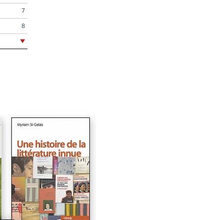
7
8
9
11
14
16
17
18
21
22
28
33
37
42