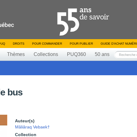
PUQ
DROITS
POUR COMMANDER
POUR PUBLIER
GUIDE D’ACHAT NUMÉR
Thèmes
Collections
PUQ360
50 ans
le bus
Auteur(s)
Mâliâraq Vebaek†
Collection