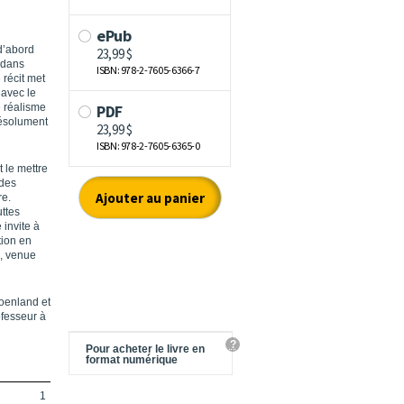
d’abord
r dans
 récit met
 avec le
e réalisme
résolument
 le mettre
 des
re.
ttes
 invite à
tion en
e, venue
roenland et
ofesseur à
?
Pour acheter le livre en
format numérique
1