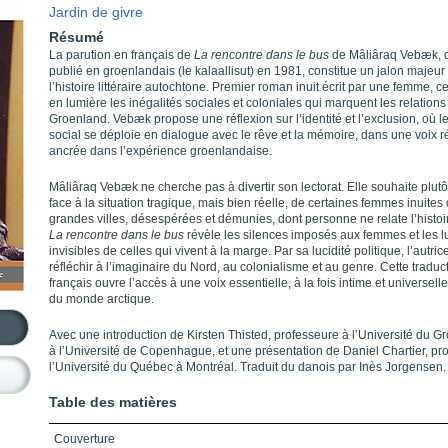
Jardin de givre
Résumé
La parution en français de
La rencontre dans le bus
de Mâliâraq Vebæk, 
publié en groenlandais (le kalaallisut) en 1981, constitue un jalon majeu
l’histoire littéraire autochtone. Premier roman inuit écrit par une femme, ce
en lumière les inégalités sociales et coloniales qui marquent les relations
Groenland. Vebæk propose une réflexion sur l’identité et l’exclusion, où l
social se déploie en dialogue avec le rêve et la mémoire, dans une voix 
ancrée dans l’expérience groenlandaise.
Mâliâraq Vebæk ne cherche pas à divertir son lectorat. Elle souhaite plutôt
face à la situation tragique, mais bien réelle, de certaines femmes inuites
grandes villes, désespérées et démunies, dont personne ne relate l’histoi
La rencontre dans le bus
révèle les silences imposés aux femmes et les lu
invisibles de celles qui vivent à la marge. Par sa lucidité politique, l’autrice
réfléchir à l’imaginaire du Nord, au colonialisme et au genre. Cette traduc
français ouvre l’accès à une voix essentielle, à la fois intime et universell
du monde arctique.
Avec une introduction de Kirsten Thisted, professeure à l’Université du G
à l’Université de Copenhague, et une présentation de Daniel Chartier, pr
l’Université du Québec à Montréal. Traduit du danois par Inès Jorgensen.
Table des matières
Couverture