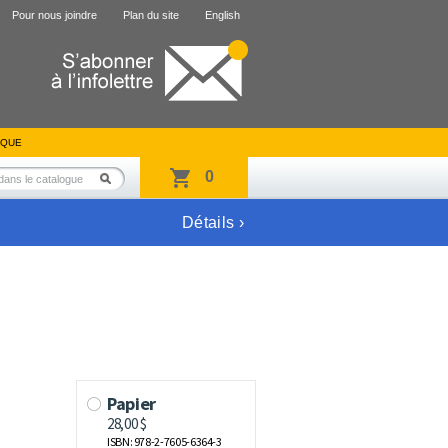
Pour nous joindre
Plan du site
English
IQUE
0
Détails ›