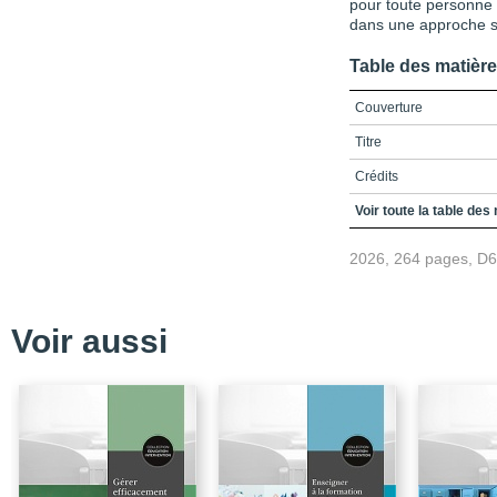
pour toute personne
dans une approche sé
Table des matièr
Couverture
Titre
Crédits
Table des matières
Voir toute la table des
Liste des encadrés
2026, 264 pages, D
Liste des figures
Liste des tableaux
Voir aussi
Introduction
Chapitre 1 / Adaptatio
Chapitre 2 / Démarches
Chapitre 3 / Démarches
Chapitre 4 / Démarches