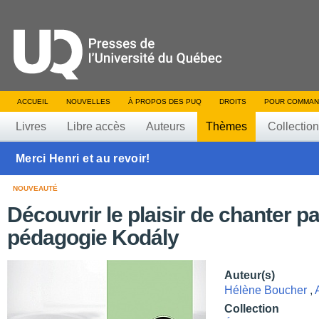
ACCUEIL
NOUVELLES
À PROPOS DES PUQ
DROITS
POUR COMMAN
Livres
Libre accès
Auteurs
Thèmes
Collectio
Merci Henri et au revoir!
NOUVEAUTÉ
Découvrir le plaisir de chanter pa
pédagogie Kodály
Auteur(s)
Hélène Boucher
,
Collection