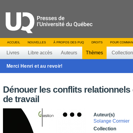
ACCUEIL
NOUVELLES
À PROPOS DES PUQ
DROITS
POUR COMMAN
Livres
Libre accès
Auteurs
Thèmes
Collectio
Merci Henri et au revoir!
Dénouer les conflits relationnels
de travail
Auteur(s)
Solange Cormier
Collection