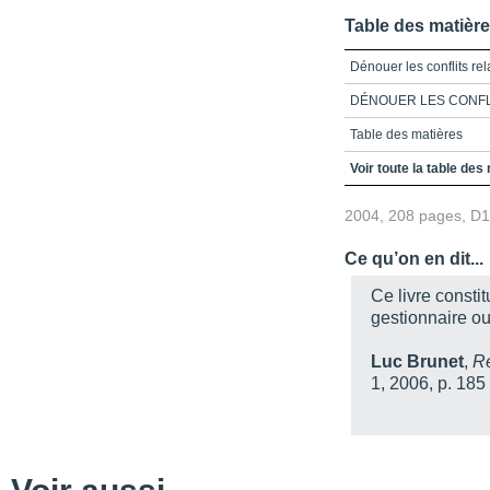
Table des matièr
Dénouer les conflits rel
DÉNOUER LES CONFLI
Table des matières
Liste des figures
Voir toute la table des
Remerciements
2004, 208 pages, D
Introduction
Ce qu’on en dit...
Chapitre 1_Le conflit
Ce livre consti
Chapitre 2_Les obstacl
gestionnaire ou
Chapitre 3_Les étapes d
Luc Brunet
,
Re
Chapitre 4_La rencontr
1, 2006, p. 185
Chapitre 5_Le rôle de ti
Chapitre 6_Prévenir les 
Bibliographie