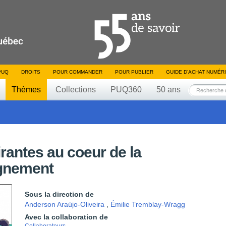
PUQ
DROITS
POUR COMMANDER
POUR PUBLIER
GUIDE D’ACHAT NUMÉR
Thèmes
Collections
PUQ360
50 ans
rantes au coeur de la
ignement
Sous la direction de
Anderson Araújo-Oliveira
,
Émilie Tremblay-Wragg
Avec la collaboration de