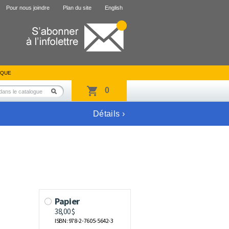
Pour nous joindre
Plan du site
English
IQUE
0
Détails ›