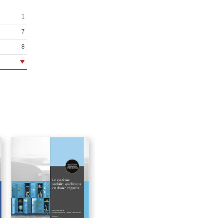
1
7
8
9
13
21
23
25
27
29
47
50
55