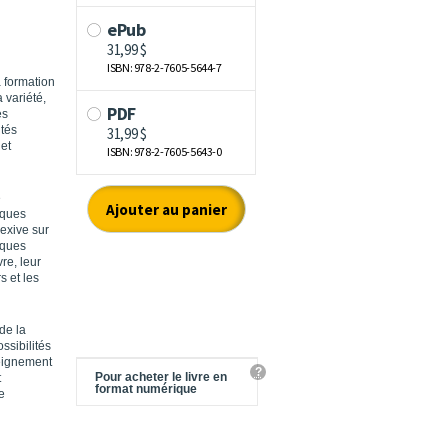
 formation
 variété,
es
ités
et
e
tiques
exive sur
iques
re, leur
s et les
de la
ssibilités
eignement
?
Pour acheter le livre en
t
format numérique
e