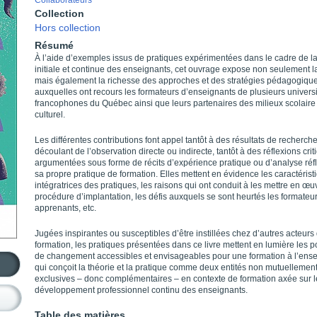
Collaborateurs
Collection
Hors collection
Résumé
À l’aide d’exemples issus de pratiques expérimentées dans le cadre de la
initiale et continue des enseignants, cet ouvrage expose non seulement la
mais également la richesse des approches et des stratégies pédagogiqu
auxquelles ont recours les formateurs d’enseignants de plusieurs univers
francophones du Québec ainsi que leurs partenaires des milieux scolaire 
culturel.
Les différentes contributions font appel tantôt à des résultats de recherch
découlant de l’observation directe ou indirecte, tantôt à des réflexions cri
argumentées sous forme de récits d’expérience pratique ou d’analyse réfl
sa propre pratique de formation. Elles mettent en évidence les caractérist
intégratrices des pratiques, les raisons qui ont conduit à les mettre en œuv
procédure d’implantation, les défis auxquels se sont heurtés les formateur
apprenants, etc.
Jugées inspirantes ou susceptibles d’être instillées chez d’autres acteurs 
formation, les pratiques présentées dans ce livre mettent en lumière les po
de changement accessibles et envisageables pour une formation à l’ens
qui conçoit la théorie et la pratique comme deux entités non mutuellemen
exclusives – donc complémentaires – en contexte de formation axée sur l
développement professionnel continu des enseignants.
Table des matières