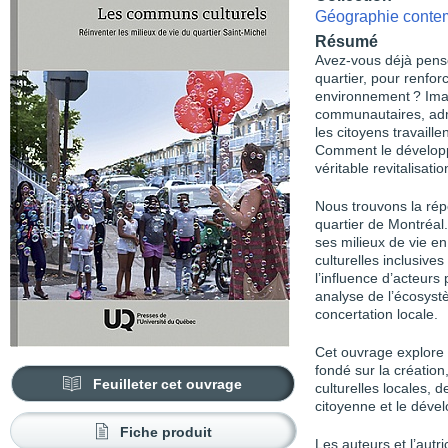
Géographie conte
Résumé
Avez-vous déjà pensé
quartier, pour renforc
environnement ? Ima
communautaires, admin
les citoyens travaill
Comment le développe
véritable revitalisatio
Nous trouvons la rép
quartier de Montréal.
ses milieux de vie en
culturelles inclusives
l’influence d’acteurs 
analyse de l’écosyst
concertation locale.
Cet ouvrage explore 
fondé sur la création
Feuilleter cet ouvrage
culturelles locales, d
citoyenne et le dével
Fiche produit
Les auteurs et l’autri