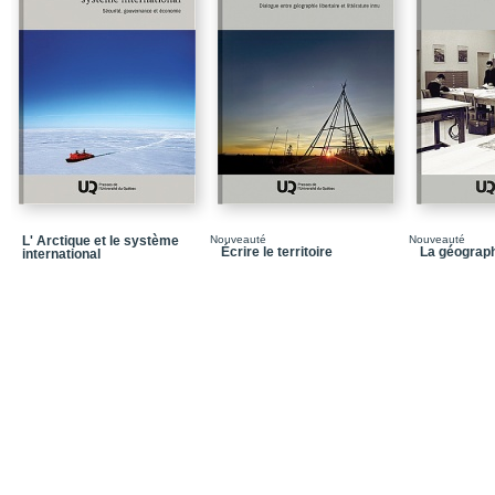
Chapitre 3 / Portrait cul
Chapitre 4 / La Table de
culturelle collective
Chapitre 5 / Les fruits d
Chapitre 6 / Communs cu
socioterritorial
Conclusion
Bibliographie
L' Arctique et le système
Nouveauté
Nouveauté
Écrire le territoire
La géograp
international
Notices biographiques
Dans la même collecti
Quatrième de couvertu