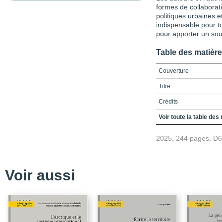
formes de collaborati
politiques urbaines e
indispensable pour t
pour apporter un souf
Table des matièr
Couverture
Titre
Crédits
Remerciements
Voir toute la table des
Table des matières
2025, 244 pages, D
Liste des figures
Liste des tableaux
Voir aussi
Introduction
Chapitre 1 / Communs c
Chapitre 2 / Le quartier
transformation territoria