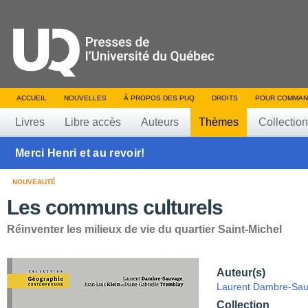
ACCUEIL
NOUVELLES
À PROPOS DES PUQ
DROITS
POUR COMMAN
Livres
Libre accès
Auteurs
Thèmes
Collectio
Merci Henri et au revoir!
NOUVEAUTÉ
Les communs culturels
Réinventer les milieux de vie du quartier Saint-Michel
Auteur(s)
Laurent Dambre-Sa
Collection