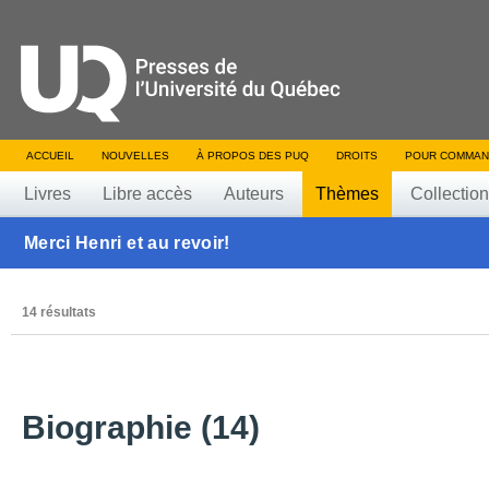
ACCUEIL
NOUVELLES
À PROPOS DES PUQ
DROITS
POUR COMMAN
Livres
Libre accès
Auteurs
Thèmes
Collectio
Merci Henri et au revoir!
14 résultats
Biographie (14)