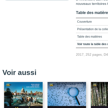
nouveaux territoires 
Table des matièr
Couverture
Présentation de la coll
Table des matières
Liste des figures
Voir toute la table des
Introduction
2017, 252 pages, D
Bibliographie
Partie 1: Le tourisme : 
lieux touristiques
Voir aussi
Chapitre 1: Les logique
Chapitre 2: Le tourisme
Chapitre 3: La protectio
Partie 2: Les nouvelles 
des territoires touristiq