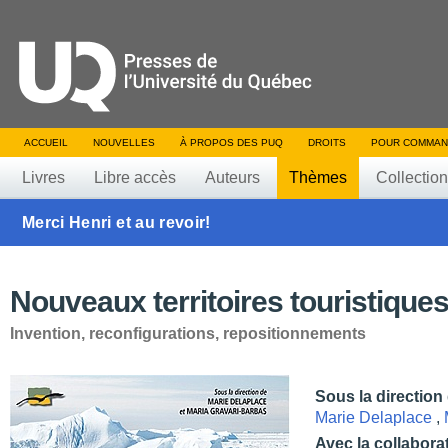
ACCUEIL
NOUVELLES
À PROPOS DES PUQ
DROITS
POUR COMMAN
Livres
Libre accès
Auteurs
Thèmes
Collectio
Merci Henri et au revoir!
Nouveaux territoires touristique
Invention, reconfigurations, repositionnements
Sous la direction
Marie Delaplace
,
Avec la collabora