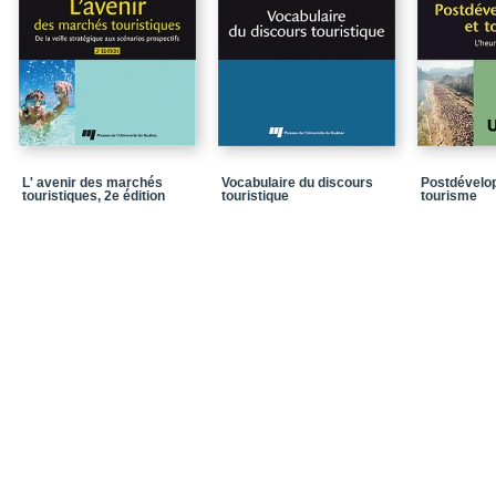
Chapitre 4: Les conver
touristiques
Chapitre 5: Les statio
Chapitre 6: Le tourisme
Chapitre 7: La redéfini
sentiers battus
Partie 3: Les habitants
L' avenir des marchés
Vocabulaire du discours
Postdévelo
touristiques, 2e édition
touristique
tourisme en ville
tourisme
Chapitre 8: Le tourisme
Chapitre 9: La ligne es
Notices biographiques
Dans la collection Tour
Quatrième de couvertu