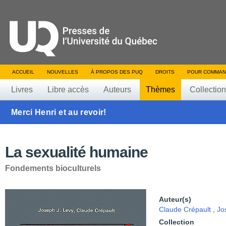
ACCUEIL
NOUVELLES
À PROPOS DES PUQ
DROITS
POUR COMMAN
Livres
Libre accès
Auteurs
Thèmes
Collectio
Merci Henri et au revoir!
La sexualité humaine
Fondements bioculturels
Auteur(s)
Claude Crépault
,
Jo
Collection