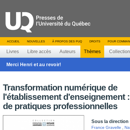
ACCUEIL
NOUVELLES
À PROPOS DES PUQ
DROITS
POUR COMMAN
Livres
Libre accès
Auteurs
Thèmes
Collectio
Merci Henri et au revoir!
Transformation numérique de
l'établissement d'enseignement :
de pratiques professionnelles
Sous la direction
France Gravelle
,
Na