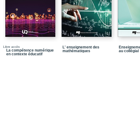
leadership partagé
PARTIE B – Stratégies
interordre
Chapitre 3 – Démarche
méthode du portrait : un
développement scolaire
contexte d’apprentissag
Libre accès
L' enseignement des
Enseigneme
Chapitre 4 – La classe 
La compétence numérique
mathématiques
au collégial
en contexte éducatif
développement de l’aut
des besoins diversifiés
Chapitre 5 – Mise en œ
secondaire en contexte
Chapitre 6 – Analyse d
primaire et secondaire
d’échange et de format
PARTIE C – Stratégies
supérieur
Chapitre 7 – Création e
programmes en petite e
Chapitre 8 – Des outil
numérique : transition e
sciences de l’éducation