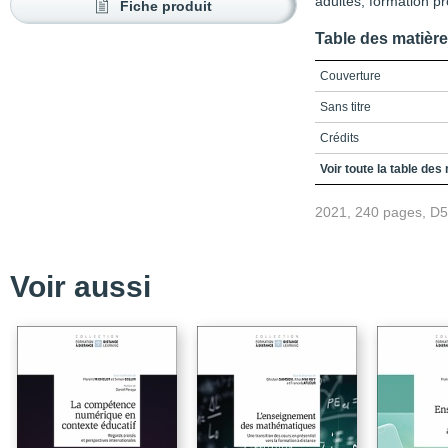
adultes, formation pro
Fiche produit
Table des matièr
Couverture
Sans titre
Crédits
Remerciements
Voir toute la table des
Table des matières
2021, 240 pages, D
Liste des ﬁgures et tab
Liste des sigles et acr
Voir aussi
Introduction
Bibliographie
PARTIE A – Stratégies d
Chapitre 1 – Gouvernan
pédagonumérique : combi
du numérique dans les
Chapitre 2 – Transform