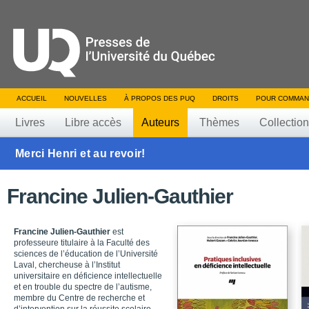
ACCUEIL
NOUVELLES
À PROPOS DES PUQ
DROITS
POUR COMMAN
Livres
Libre accès
Auteurs
Thèmes
Collectio
Merci Henri et au revoir!
Francine Julien-Gauthier
Francine Julien-Gauthier
est
professeure titulaire à la Faculté des
sciences de l’éducation de l’Université
Laval, chercheuse à l’Institut
universitaire en déficience intellectuelle
et en trouble du spectre de l’autisme,
membre du Centre de recherche et