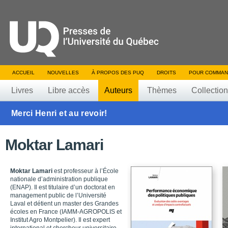
ACCUEIL
NOUVELLES
À PROPOS DES PUQ
DROITS
POUR COMMAN
Livres
Libre accès
Auteurs
Thèmes
Collectio
Merci Henri et au revoir!
Moktar Lamari
Moktar Lamari
est professeur à l’École
nationale d’administration publique
(ENAP). Il est titulaire d’un doctorat en
management public de l’Université
Laval et détient un master des Grandes
écoles en France (IAMM-AGROPOLIS et
Institut Agro Montpelier). Il est expert