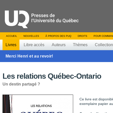
ACCUEIL
NOUVELLES
À PROPOS DES PUQ
DROITS
POUR COMMAN
Livres
Libre accès
Auteurs
Thèmes
Collectio
Merci Henri et au revoir!
Les relations Québec-Ontario
Un destin partagé ?
Ce livre est disponib
exemplaire papier au