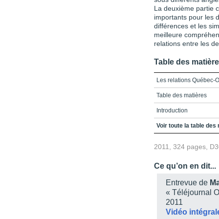
La deuxième partie 
importants pour les 
différences et les sim
meilleure compréhens
relations entre les d
Table des matièr
Les relations Québec-O
Table des matières
Introduction
Première partie : Les r
Voir toute la table des
Deuxième partie : Les 
2011, 324 pages, D
Notices biographiques
Ce qu’on en dit...
Entrevue de
Ma
« Téléjournal O
2011
Vidéo intégral