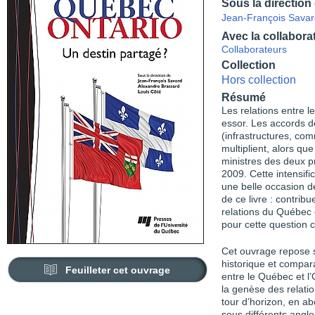
Sous la direction
Jean-François Savar
Avec la collabora
Collaborateurs
Collection
Hors collection
Résumé
Les relations entre 
essor. Les accords 
(infrastructures, co
multiplient, alors qu
ministres des deux p
2009. Cette intensifi
une belle occasion de 
de ce livre : contrib
relations du Québec e
pour cette question
Cet ouvrage repose 
historique et comparat
Feuilleter cet ouvrage
entre le Québec et l
la genèse des relation
tour d’horizon, en ab
sous différents angle