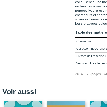
conduisent à une mét
recherche de savoirs
perspectives et ces ré
chercheurs et cherch
sciences humaines et
leurs pratiques et le
Table des matièr
Couverture
Collection ÉDUCATI
Préface de Françoise C
Bibliographie
Voir toute la table des
Table des matières
2014, 176 pages, D
Introduction - L’écritur
épistémologiques
Un défi à relever
Voir aussi
La présentation de l’o
Bibliographie