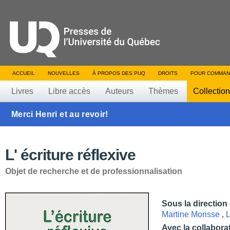
ACCUEIL
NOUVELLES
À PROPOS DES PUQ
DROITS
POUR COMMAN
Livres
Libre accès
Auteurs
Thèmes
Collectio
Merci Henri et au revoir!
L' écriture réflexive
Objet de recherche et de professionnalisation
Sous la direction
Martine Morisse
,
L
Avec la collabora