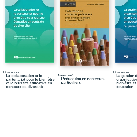
Chapitre 1 - Les dimensi
quelques considération
méthodologiques
Résumé
Conclusion
Bibliographie
Chapitre 2 - L’écriture
réflexifs : vers des pra
Résumé
Libre accès
Libre accès
Conclusion
La collaboration et le
Nouveauté
La gestion
L’éducation en contextes
partenariat pour le bien-être
organisation
particuliers
et la réussite éducative en
bien-être et
Annexe 1 - L’évolution 
contexte de diversité
éducation
Annexe 2 - Des fiches pou
Bibliographie
Chapitre 3 - Saisir les e
formation : comment enqu
Résumé
Conclusion