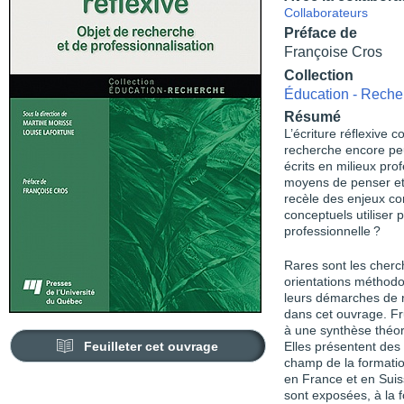
Collaborateurs
Préface de
Françoise Cros
Collection
Éducation - Reche
Résumé
L’écriture réflexive 
recherche encore peu
écrits en milieux pr
moyens de penser et d
recèle des enjeux co
conceptuels utiliser 
professionnelle ?
Rares sont les cherc
orientations méthodo
leurs démarches de re
dans cet ouvrage. Frui
à une synthèse théori
Feuilleter cet ouvrage
Elles présentent des
champ de la formatio
en France et en Suiss
sont exposées, à la f