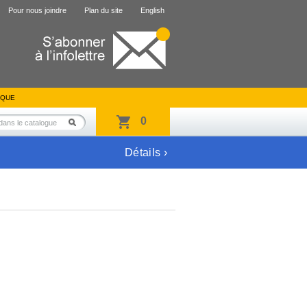
Pour nous joindre
Plan du site
English
IQUE
0
Détails ›