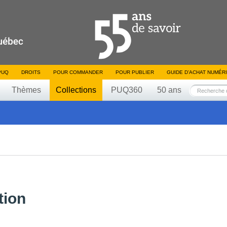
PUQ
DROITS
POUR COMMANDER
POUR PUBLIER
GUIDE D’ACHAT NUMÉR
Thèmes
Collections
PUQ360
50 ans
tion