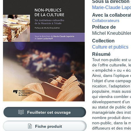
Sous la direction
Marie-Claude Lapo
Avec la collabora
Collaborateurs
Préface de
Michel Kneubühle
Collection
Culture et publics
Résumé
Tout non-public est u
de l’offre culturelle
« empêché » ou « écar
Ainsi, dans l’optique 
l’objet d’une campag
nication, l’adaptation
populaire, mais aussi
qui viendra combler
développement d’un go
au statut de public d
Feuilleter cet ouvrage
managériale des insti
nombre produit donc 
non-public, dans la 
Fiche produit
diffuseurs et des méd