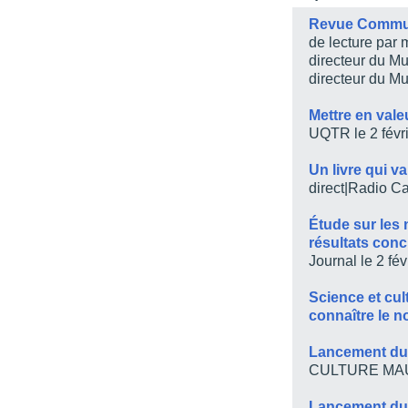
Table des matières
Revue Communi
de lecture par
Liste des figures
directeur du Mu
Liste des acronymes et 
directeur du M
Introduction
Mettre en val
CHAPITRE 1 – Lieu de cu
UQTR le 2 févr
le Comité de protectio
de-la-Présentation
Un livre qui v
Conclusion
direct|Radio C
Annexe 1.1 – Le Comité
Étude sur les 
à aujourd’hui
résultats conc
CHAPITRE 2 – Un organi
Journal le 2 fé
Une étude des raisons 
populaire
Science et cu
Conclusion
connaître le n
Annexe 2.1 – Le MQCP 
Lancement du l
CHAPITRE 3 – Entre le c
CULTURE MAUR
pas visiter le Salon du 
Conclusion – Des freins
Lancement du 