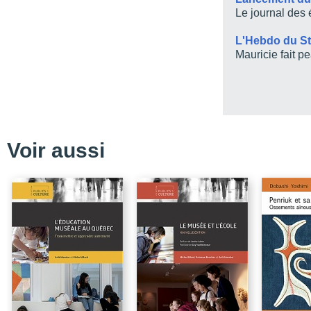
publics vers les public
Le journal des
Annexe 3.1 – Le Salon d
L'Hebdo du St
CHAPITRE 4 – Loisir cult
Mauricie fait p
fréquentation de la Mai
Conclusion – La fréquen
Annexe 4.1 – La Maison 
aujourd’hui
CHAPITRE 5 – Les non-
Pourquoi ne fréquentent
Voir aussi
Conclusion– Etre non-p
lieu qu’aux films
Annexe 5.1 – Ciné-Camp
CHAPITRE 6 – Festival 
pas fréquenter le FestiV
Conclusion – Les partic
Rivières
Annexe 6.1 – Le FestiV
Notices biographiques