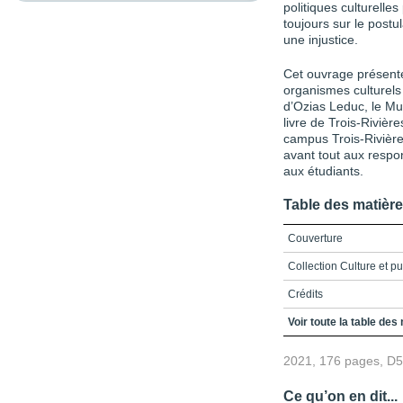
politiques culturelle
toujours sur le postu
une injustice.
Cet ouvrage présente
organismes culturels
d’Ozias Leduc, le Mu
livre de Trois-Rivièr
campus Trois-Rivières
avant tout aux respo
aux étudiants.
Table des matièr
Couverture
Collection Culture et pu
Crédits
Mot du partenaire, Éric 
Voir toute la table des
Mot du député de Trois
2021, 176 pages, D
Préface – Fréquentation 
culturelle, Michel Kneu
Ce qu’on en dit...