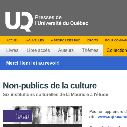
ACCUEIL
NOUVELLES
À PROPOS DES PUQ
DROITS
POUR COMMAN
Livres
Libre accès
Auteurs
Thèmes
Collectio
Merci Henri et au revoir!
Non-publics de la culture
Six institutions culturelles de la Mauricie à l'étude
Pour en apprendre d
site:
www.uqtr.ca/no