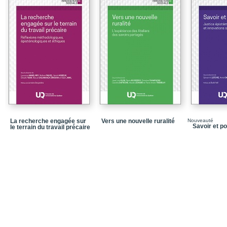
démocratique
Chapitre 5_L'innovatio
Chapitre 6_On ne peut pa
Partie 2_Dynamiques se
Chapitre 7_Gouvernance 
civile
Chapitre 8_Les collecti
Chapitre 9_Flexible, b
Chapitre 10_Formes so
La recherche engagée sur
Vers une nouvelle ruralité
Nouveauté
Savoir et p
le terrain du travail précaire
Chapitre 11_A-t-on appr
Partie 3_Champs d'exp
Chapitre 12_L'argent o
Chapitre 13_Le soutie
Chapitre 14_Innovation
Chapitre 15_Liens socia