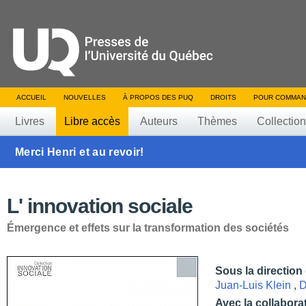
ACCUEIL
NOUVELLES
À PROPOS DES PUQ
DROITS
POUR COMMAN
Livres
Libre accès
Auteurs
Thèmes
Collectio
Merci Henri et au revoir!
L' innovation sociale
Émergence et effets sur la transformation des sociétés
Sous la direction
Juan-Luis Klein
,
D
Avec la collabora