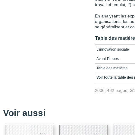
travail et emploi, 2) 
En analysant les exp
organisations, les a
se généralisent et c
Table des matièr
L'innovation sociale
Avant-Propos
Table des matières
Introduction
Voir toute la table des
Partie 1_L'innovation 
2006, 482 pages, G
Chapitre 1_L'innovation
Chapitre 2_L'innovatio
développement social
Voir aussi
Chapitre 3_L'innovation
scientifiques
Chapitre 4_Éléments po