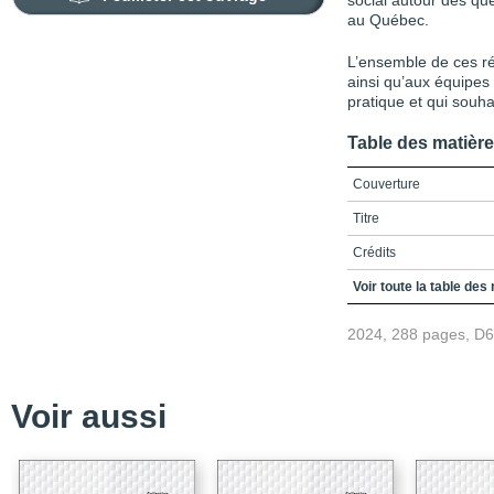
social autour des que
au Québec.
L’ensemble de ces ré
ainsi qu’aux équipes 
pratique et qui souhai
Table des matièr
Couverture
Titre
Crédits
Préface ￼
Voir toute la table des
Remerciements ￼
2024, 288 pages, D
Table des matières
Liste des sigles et ac
Voir aussi
Introduction / La recher
Références
PARTIE I / Produire de