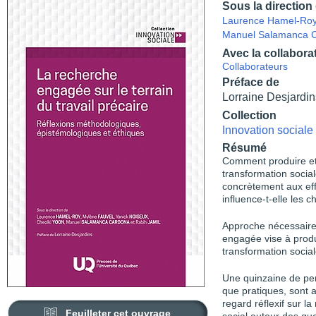
Sous la direction
Laurence Hamel-Ro
Manuel Salamanca 
Avec la collabora
Collaborateurs
Préface de
Lorraine Desjardin
Collection
Innovation sociale
Résumé
Comment produire et
transformation socia
concrètement aux effo
influence-t-elle les 
Approche nécessaire
engagée vise à produ
transformation social
Une quinzaine de per
que pratiques, sont 
regard réflexif sur 
Feuilleter cet ouvrage