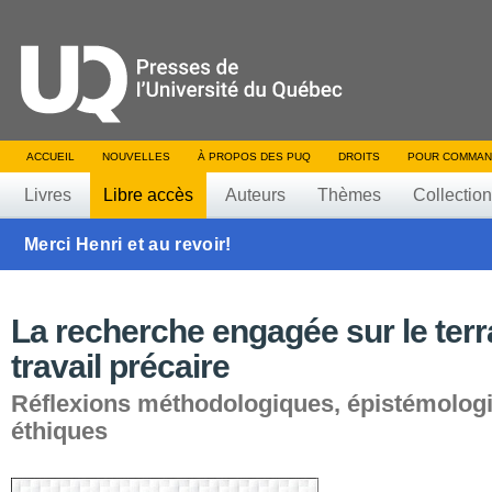
ACCUEIL
NOUVELLES
À PROPOS DES PUQ
DROITS
POUR COMMAN
Livres
Libre accès
Auteurs
Thèmes
Collectio
Merci Henri et au revoir!
La recherche engagée sur le terr
travail précaire
Réflexions méthodologiques, épistémologi
éthiques