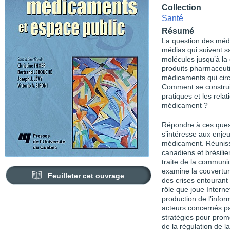
Collection
Santé
Résumé
La question des médi
médias qui suivent sa
molécules jusqu’à la
produits pharmaceuti
médicaments qui circ
Comment se construise
pratiques et les rela
médicament ?
Répondre à ces questi
s’intéresse aux enje
médicament. Réunissa
canadiens et brésilien
traite de la communi
examine la couvertu
Feuilleter cet ouvrage
des crises entourant 
rôle que joue Interne
production de l’infor
acteurs concernés pa
stratégies pour prom
de la régulation de l