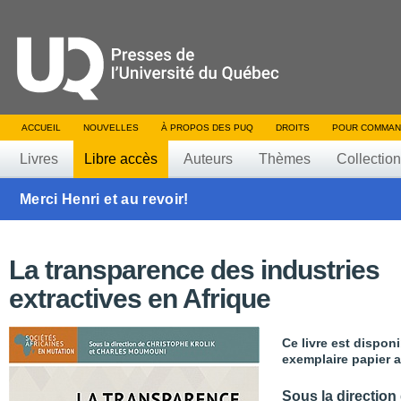
ACCUEIL
NOUVELLES
À PROPOS DES PUQ
DROITS
POUR COMMAN
Livres
Libre accès
Auteurs
Thèmes
Collectio
Merci Henri et au revoir!
La transparence des industries
extractives en Afrique
Ce livre est dispon
exemplaire papier a
Sous la direction