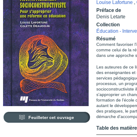
Louise Lafortune
,
Préface de
Denis Letarte
Collection
Éducation - Interve
Résumé
Comment favoriser l
comme celui de la r
dans une approche so
Les auteures de ce l
des enseignantes et 
services pédagogique
processus, un prog
socioconstructiviste i
s'approprier un cha
formation de l'école
autant le développem
des pratiques, le par
démarche d'accomp
Feuilleter cet ouvrage
Table des matièr