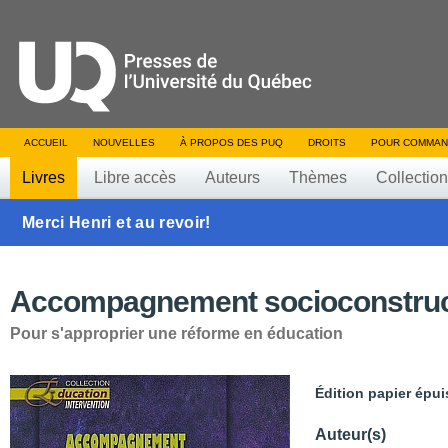
ACCUEIL
NOUVELLES
À PROPOS DES PUQ
DROITS
POUR COMMAN
Livres
Libre accès
Auteurs
Thèmes
Collectio
Merci Henri et au revoir!
Accompagnement socioconstruct
Pour s'approprier une réforme en éducation
Édition papier épui
Auteur(s)