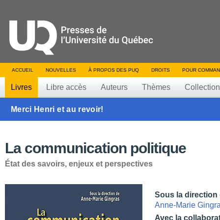
ACCUEIL
NOUVELLES
À PROPOS DES PUQ
DROITS
POUR COMMAN
Livres
Libre accès
Auteurs
Thèmes
Collectio
Merci Henri et au revoir!
La communication politique
État des savoirs, enjeux et perspectives
Sous la direction
Anne-Marie Gingr
Avec la collabora