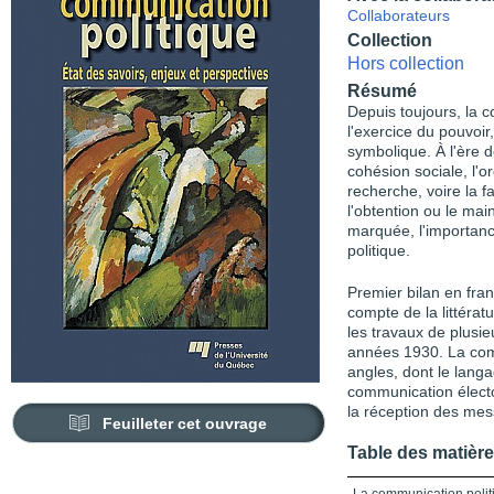
Collaborateurs
Collection
Hors collection
Résumé
Depuis toujours, la 
l'exercice du pouvoir,
symbolique. À l'ère de
cohésion sociale, l'o
recherche, voire la f
l'obtention ou le mai
marquée, l'importanc
politique.
Premier bilan en fran
compte de la littérat
les travaux de plusie
années 1930. La com
angles, dont le langag
communication élector
la réception des me
Feuilleter cet ouvrage
Table des matièr