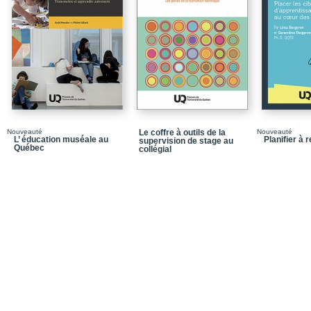
Partie 3_Favoriser la s
Chapitre 5_La santé m
Chapitre 6_Le développ
Chapitre 7_L’interventio
Partie 4_Favoriser le 
Chapitre 8_Les habilet
Nouveauté
Le coffre à outils de la
Nouveauté
L’ éducation muséale au
Planifier à 
supervision de stage au
Chapitre 9_L’autodiscipl
Québec
collégial
Chapitre 10_Les meilleu
Chapitre 11_Le plaisir d’
Chapitre 12_Pour une éd
Partie 5_Stimuler la cré
Chapitre 13_Le développ
d’expression
Chapitre 14_La créativi
Chapitre 15_Le dévelo