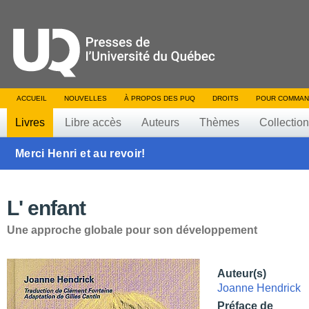
ACCUEIL
NOUVELLES
À PROPOS DES PUQ
DROITS
POUR COMMAN
Livres
Libre accès
Auteurs
Thèmes
Collectio
Merci Henri et au revoir!
L' enfant
Une approche globale pour son développement
Auteur(s)
Joanne Hendrick
Préface de