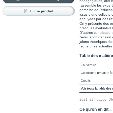
pédagogiques, aux étu
rassemble les expert
domaine de l’éducati
Fiche produit
issus d’une collecte
appuyées par des réf
On y présente des écr
pratiques évaluatives
D’autres contributio
l’évaluation dans un 
jalons théoriques de
recherches actuelles 
Table des matièr
Couverture
Collection Formation à 
Crédits
Remerciements
Voir toute la table des
Table des matières
2021, 224 pages, D
Liste des figures et tab
Ce qu’on en dit...
Liste des sigles et acr