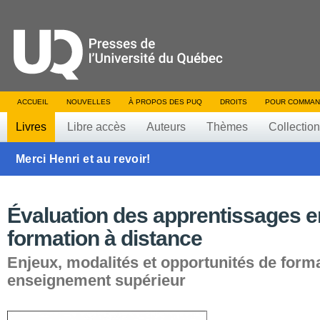
ACCUEIL
NOUVELLES
À PROPOS DES PUQ
DROITS
POUR COMMAN
Livres
Libre accès
Auteurs
Thèmes
Collectio
Merci Henri et au revoir!
Évaluation des apprentissages e
formation à distance
Enjeux, modalités et opportunités de form
enseignement supérieur