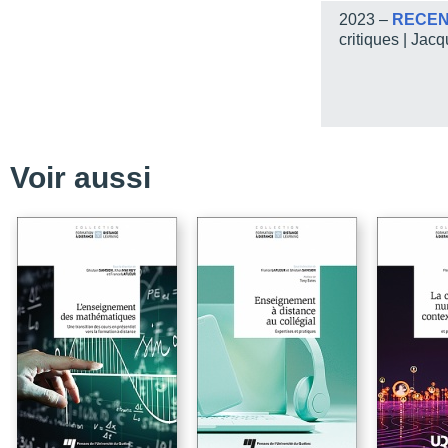
2023 –
RECENS
Introduction
critiques | Ja
PARTIE A – La planifica
formation à distance
Chapitre 1 – Le passage
: certaines des considé
Chapitre 2 – L’évaluatio
d’apprentissage, l’activi
Voir aussi
Chapitre 3 – Les pratiq
en formation à distance
Chapitre 4 – La lutte co
réflexion éthique pour 
PARTIE B – L’apprentis
Chapitre 5 – L’évaluati
l’apprentissage
Chapitre 6 – La médiati
défis et occasions en f
Chapitre 7 – L’efficacit
applications pratiques 