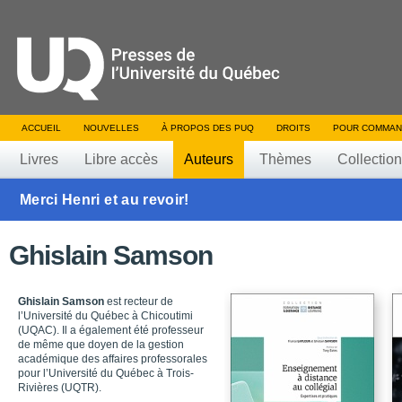
ACCUEIL
NOUVELLES
À PROPOS DES PUQ
DROITS
POUR COMMAN
Livres
Libre accès
Auteurs
Thèmes
Collectio
Merci Henri et au revoir!
Ghislain Samson
Ghislain Samson
est recteur de
l’Université du Québec à Chicoutimi
(UQAC). Il a également été professeur
de même que doyen de la gestion
académique des affaires professorales
pour l’Université du Québec à Trois-
Rivières (UQTR).