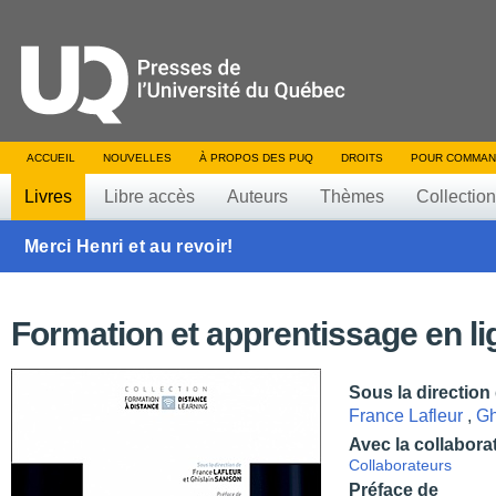
ACCUEIL
NOUVELLES
À PROPOS DES PUQ
DROITS
POUR COMMAN
Livres
Libre accès
Auteurs
Thèmes
Collectio
Merci Henri et au revoir!
Formation et apprentissage en li
Sous la direction
France Lafleur
,
Gh
Avec la collabora
Collaborateurs
Préface de