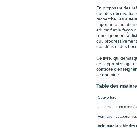
En proposant des ré
que des observations 
recherche, les auteu
importante mutation 
éducatif et la façon 
l’enseignement à dis
qui, progressivement
des défis et des beso
Ce livre, qui démasque
de l’apprentissage en
contexte d’enseignem
ce domaine.
Table des matièr
Couverture
Collection Formation à 
Formation et apprentis
Crédits
Voir toute la table des
Préface