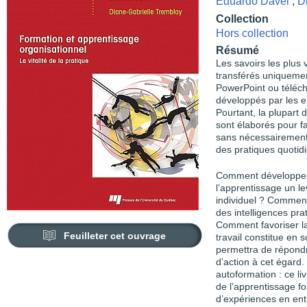
Eduardo Davel
,
D
Collection
Hors collection
Résumé
Les savoirs les plus 
transférés uniquemen
PowerPoint ou télécha
développés par les em
Pourtant, la plupart
sont élaborés pour fa
sans nécessairement
des pratiques quotidi
Comment développer 
l’apprentissage un l
individuel ? Comment 
des intelligences pr
Comment favoriser la 
Feuilleter cet ouvrage
travail constitue en 
permettra de répondre
d’action à cet égard
autoformation : ce li
de l’apprentissage f
d’expériences en ent