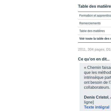
Table des matièr
Formation et apprentis
Remerciements
Table des matières
Introduction
Voir toute la table des
Chapitre 1. La gestion 
2011, 304 pages, D
Chapitre 2. De la forma
Ce qu’on en dit...
Chapitre 3. L'apprentis
« Chemin faisan
Chapitre 4. La commun
que les méthod
intrinsèque part
Chapitre 5. Le mentorat
ont besoin de 
Chapitre 6. Le coachin
collaborateurs.
Chapitre 7. L'autoforma
Denis Cristol
,
Chapitre 8. La gestion d
ligne]
Texte intégral