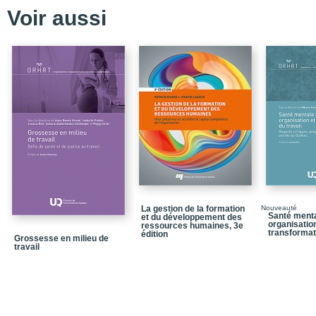
PARTIE 1 - Évolution e
Voir aussi
Introduction
Chapitre 1. L’évolutio
Chapitre 2. Les modèle
humaines
Chapitre 3. Les foncti
Chapitre 4. Les stratégi
PARTIE 2 - La GRH à t
Introduction
Chapitre 5. La gestion
des États-Unis
La gestion de la formation
Nouveauté
Santé mental
et du développement des
Chapitre 6. La gestion
organisation
ressources humaines, 3e
japonaises
transformat
édition
Grossesse en milieu de
travail
Chapitre 7. La gestion
allemandes
Chapitre 8. La gestion
suédoises
Chapitre 9. La gestion