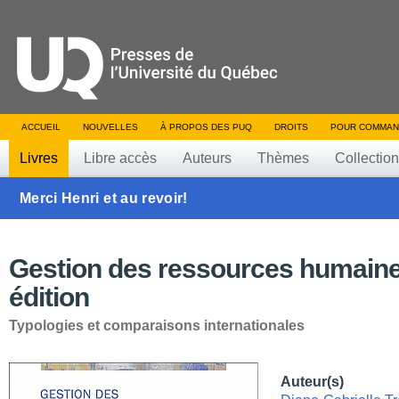
ACCUEIL
NOUVELLES
À PROPOS DES PUQ
DROITS
POUR COMMAN
Livres
Libre accès
Auteurs
Thèmes
Collectio
Merci Henri et au revoir!
Gestion des ressources humaine
édition
Typologies et comparaisons internationales
Auteur(s)