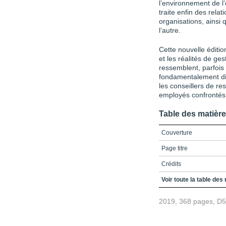
l’environnement de l
traite enfin des rela
organisations, ainsi 
l’autre.
Cette nouvelle éditio
et les réalités de ge
ressemblent, parfois
fondamentalement diff
les conseillers de re
employés confrontés
Table des matièr
Couverture
Page titre
Crédits
Des memes auteurs
Voir toute la table des
Remerciements
2019, 368 pages, D
Table des matières