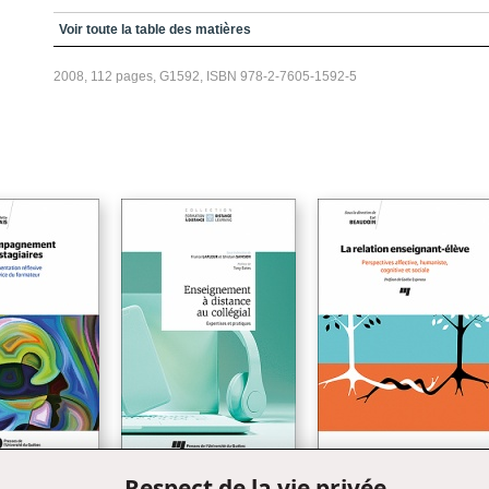
Introduction
Voir toute la table des matières
Un modèle pour accompagner
2008, 112 pages, G1592, ISBN 978-2-7605-1592-5
Un référentiel
Glossaire
Bibliographie
Respect de la vie privée