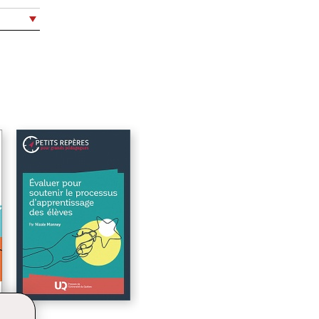
13
15
49
91
109