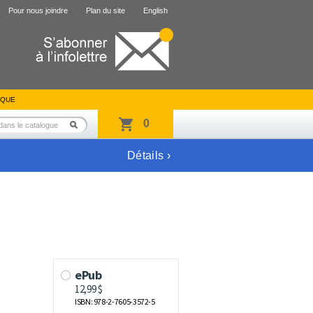
Pour nous joindre
Plan du site
English
IQUE
0
Détails ›