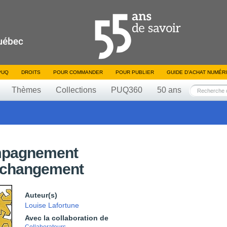
PUQ
DROITS
POUR COMMANDER
POUR PUBLIER
GUIDE D’ACHAT NUMÉR
Thèmes
Collections
PUQ360
50 ans
ompagnement
n changement
Auteur(s)
Louise Lafortune
Avec la collaboration de