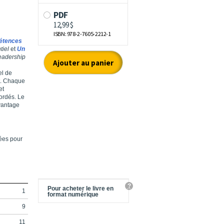
étences
tiel
et
Un
eadership
el de
t. Chaque
et
ordés. Le
avantage
ées pour
?
Pour acheter le livre en
1
format numérique
9
11