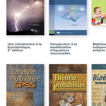
Une introduction à la
Introduction à la
Mathém
biostatistique,
modélisation
ludique
e
2
édition
d'équations
enfants 
structurelles