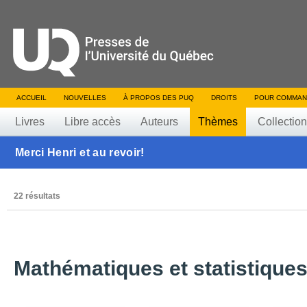
ACCUEIL
NOUVELLES
À PROPOS DES PUQ
DROITS
POUR COMMAN
Livres
Libre accès
Auteurs
Thèmes
Collectio
Merci Henri et au revoir!
22 résultats
Mathématiques et statistiques