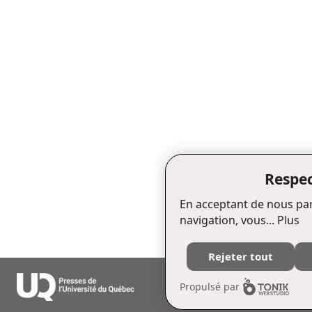
Respec
En acceptant de nous par
navigation, vous...
Plus
Rejeter tout
Édifice Fleurie, 480, de La Chapell
Propulsé par
Tél. : (418) 657-4399 Téléc. : (418