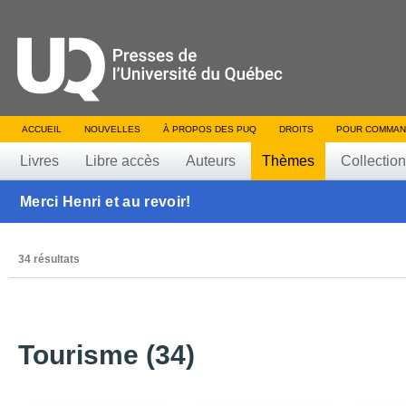
ACCUEIL
NOUVELLES
À PROPOS DES PUQ
DROITS
POUR COMMAN
Livres
Libre accès
Auteurs
Thèmes
Collectio
Merci Henri et au revoir!
34 résultats
Tourisme (34)