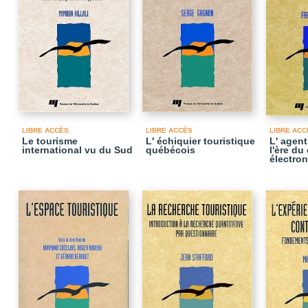
LIBRE ACCÈS
LIBRE ACCÈS
LIBRE ACC
Le tourisme
L' échiquier touristique
L' agen
international vu du Sud
québécois
l'ère d
électro