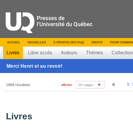
ACCUEIL
NOUVELLES
À PROPOS DES PUQ
DROITS
POUR COMMAN
Livres
Libre accès
Auteurs
Thèmes
Collectio
Merci Henri et au revoir!
1
1969 résultats
afficher
20 / pages
Livres