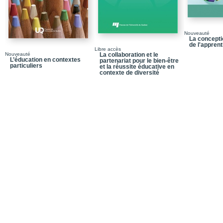
Bibliographie
Chapitre 3 / L’utilisat
fonctionnelle
Nouveauté
La concepti
Conclusion
de l'appren
Libre accès
Nouveauté
La collaboration et le
Bibliographie
L’éducation en contextes
partenariat pour le bien-être
particuliers
et la réussite éducative en
Chapitre 4 / La méta-a
contexte de diversité
magnétique fonctionnel
Conclusion
Annexe 4.1 /Aperçu des
données d’IRMf
Bibliographie
Chapitre 5 / L’utilisati
Conclusion
Bibliographie
Chapitre 6 / L’utilisati
Chapitre 7 / L’utilisat