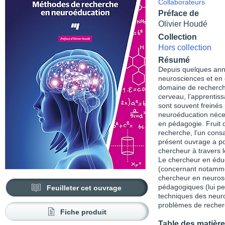
Collaborateurs
Préface de
Olivier Houdé
Collection
Hors collection
Résumé
Depuis quelques ann
neuro­sciences et en
domaine de recherche
cerveau, l’apprentis
sont souvent freinés 
neuroéducation néces
en pédagogie. Fruit 
recherche, l’un consa
présent ouvrage a pou
chercheur à travers 
Le chercheur en éduc
(concernant notamment
chercheur en neurosc
pédagogiques (lui p
Feuilleter cet ouvrage
techniques des neuro
problèmes de recherc
Fiche produit
Table des matièr