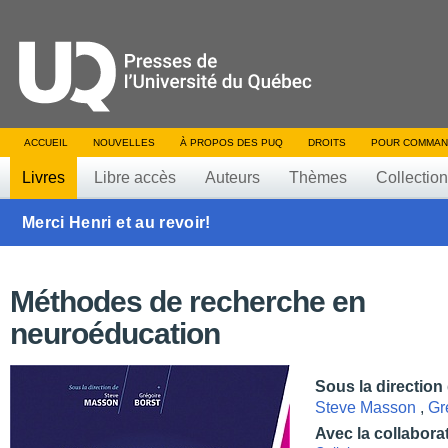
ACCUEIL
NOUVELLES
À PROPOS DES PUQ
DROITS
POUR COMMAN
Livres
Libre accès
Auteurs
Thèmes
Collectio
Merci Henri et au revoir!
Méthodes de recherche en
neuroéducation
Sous la direction
Steve Masson
,
Gr
Avec la collabora