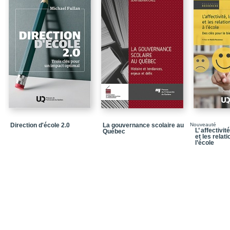
Chapitre 4 - Organisat
Chapitre 5 - Séquence d
démarche d'accompag
Chapitre 6 - Pratique ré
Chapitre 7 - Moyens fac
Partie 2 - La modèle d
expérience
Chapitre 8 - Condition
Chapitre 9 - La modéli
Direction d'école 2.0
La gouvernance scolaire au
Nouveauté
L’ affectivi
Québec
changement
et les relati
l’école
Chapitre 10 - Répercus
Conclusion
Annexe 1 - Fiches de su
Annexe 2 - Fiches utilis
Postface
Bibliographie