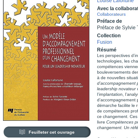
Louise Lafortune
Avec la collabora
Collaborateurs
Préface de
Préface de Sylvie 
Collection
Fusion
Résumé
Les perspectives d’in
technologies, les c
compétences viennen
bouleversements dem
à de nouvelles situat
d’accompagnement p
leadership novateur
d
l’implantation, l’ana
d’accompagnement pr
démarche facilite le
de compétences prof
ce changement. Ces 
livre
Compétences pr
changement. Un référ
Feuilleter cet ouvrage