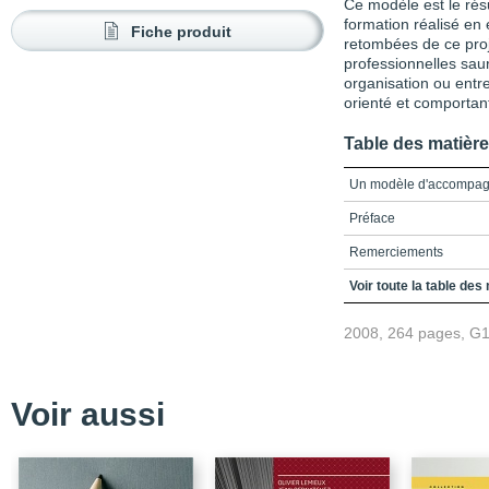
Ce modèle est le rés
formation réalisé en 
Fiche produit
retombées de ce proj
professionnelles sauro
organisation ou entr
orienté et comportan
Table des matièr
Un modèle d'accompag
Préface
Remerciements
Table des matières
Voir toute la table des
Introduction
2008, 264 pages, G
Partie 1 - Prémisses à
professionnel d'un ch
Chapitre 1 - Fondemen
Voir aussi
Chapitre 2 - Visée et 
Chapitre 3 - Accompagn
oeuvre d'un changeme