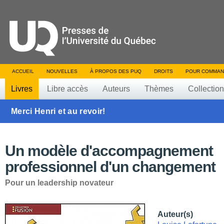
ACCUEIL
NOUVELLES
À PROPOS DES PUQ
DROITS
POUR COMMAN
Livres
Libre accès
Auteurs
Thèmes
Collectio
Merci Henri et au revoir!
Un modèle d'accompagnement
professionnel d'un changement
Pour un leadership novateur
Auteur(s)