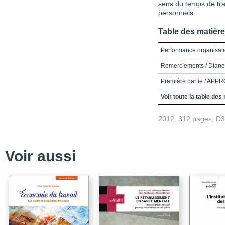
sens du temps de trav
personnels.
Table des matièr
Performance organisati
Remerciements / Diane
Première partie / A
Deuxième partie / T
Voir toute la table des
Troisième partie / Tem
2012, 312 pages, D
Quatrième partie /
(SANTÉ ET CENTRES 
Voir aussi