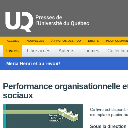
ACCUEIL
NOUVELLES
À PROPOS DES PUQ
DROITS
POUR COMMAN
Livres
Libre accès
Auteurs
Thèmes
Collectio
Merci Henri et au revoir!
Performance organisationnelle e
sociaux
Ce livre est disponib
exemplaire papier au
Sous la direction