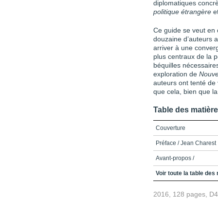
diplomatiques concrè
politique étrangère
et
Ce guide se veut en d
douzaine d’auteurs au
arriver à une conver
plus centraux de la p
béquilles nécessaires
explo­ration de
Nouvel
auteurs ont tenté de 
que cela, bien que la
Table des matièr
Couverture
Préface / Jean Charest
Avant-propos /
Table des matières
Voir toute la table des
Liste des acronymes et 
2016, 128 pages, D
Introduction /