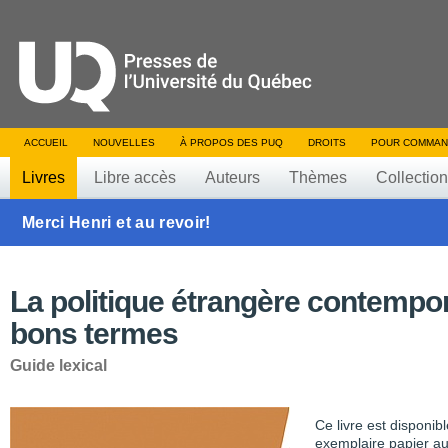
ACCUEIL
NOUVELLES
À PROPOS DES PUQ
DROITS
POUR COMMAN
Livres
Libre accès
Auteurs
Thèmes
Collectio
Merci Henri et au revoir!
La politique étrangère contempo
bons termes
Guide lexical
Ce livre est disponib
exemplaire papier au