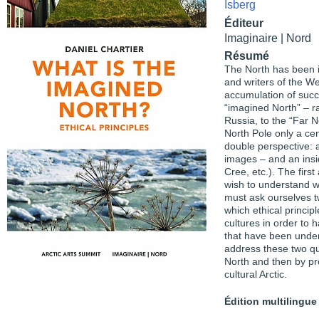
Isberg
Éditeur
Imaginaire | Nord
Résumé
The North has been i
and writers of the We
accumulation of succe
“imagined North” – r
Russia, to the “Far 
North Pole only a ce
double perspective: 
images – and an insid
Cree, etc.). The first
wish to understand wh
must ask ourselves t
which ethical princi
cultures in order to 
that have been underv
address these two que
North and then by pr
cultural Arctic.
Édition multilingue