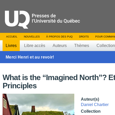
ACCUEIL
NOUVELLES
À PROPOS DES PUQ
DROITS
POUR COMMAN
Livres
Libre accès
Auteurs
Thèmes
Collectio
Merci Henri et au revoir!
What is the “Imagined North”? Et
Principles
Auteur(s)
Daniel Chartier
Collection