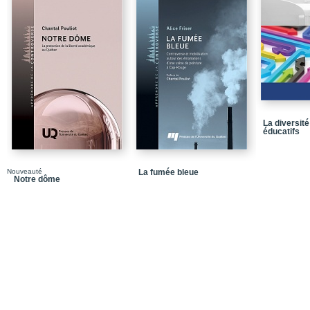
PARTIE A — EXPOSÉ
Cas à l’étude
Chronologie
PARTIE B — APPREN
Analyse du cas
Fiches d’analyse
La diversit
éducatifs
Notes de fin
Dans la même collecti
Nouveauté
La fumée bleue
Quatrième de couvertu
Notre dôme