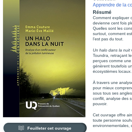
Apprendre de la c
Résumé
Comment expliquer qu
devienne cent fois pl
Quelles sont les con
surtout, comment est
l’est pas du tout.
Un halo dans la nuit
v
Toundra, retraçant l
perçues comme une r
génèrent toutefois u
écosystèmes locaux.
À travers une analys
pour mieux comprendr
sous tous ses angles
conflit, analyse des 
pouvoir.
Cet ouvrage offre ai
toute personne souh
environnementales, qu
Feuilleter cet ouvrage