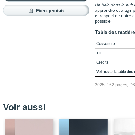
Un halo dans la nuit
e
Fiche produit
apprendre et à agir 
et respect de notre 
possible.
Table des matièr
Couverture
Titre
Crédits
Remerciements
Voir toute la table des
Table des matières
2025, 162 pages, D
Liste des encadrés
Liste des figures
Voir aussi
Liste des tableaux
Liste des sigles et acr
Introduction