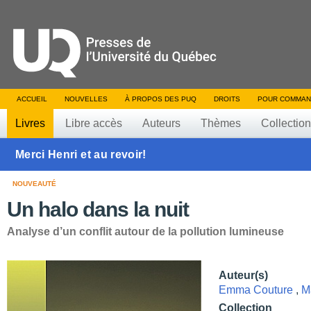
ACCUEIL
NOUVELLES
À PROPOS DES PUQ
DROITS
POUR COMMAN
Livres
Libre accès
Auteurs
Thèmes
Collectio
Merci Henri et au revoir!
NOUVEAUTÉ
Un halo dans la nuit
Analyse d’un conflit autour de la pollution lumineuse
Auteur(s)
Emma Couture
,
M
Collection