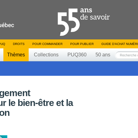
PUQ
DROITS
POUR COMMANDER
POUR PUBLIER
GUIDE D’ACHAT NUMÉR
Thèmes
Collections
PUQ360
50 ans
ngement
 le bien-être et la
ion