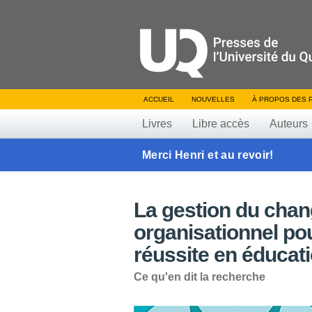
ACCUEIL
NOUVELLES
À PROPOS DES 
Livres
Libre accès
Auteurs
Merci Henri et au revoir!
La gestion du cha
organisationnel pour
réussite en éducat
Ce qu'en dit la recherche