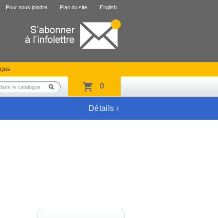
Pour nous joindre
Plan du site
English
IQUE
0
Détails ›