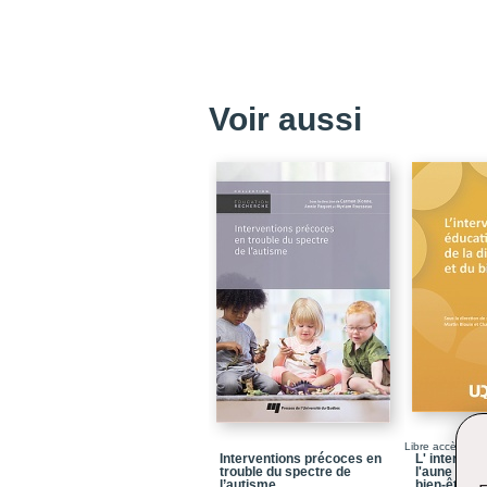
Voir aussi
Libre accès
Interventions précoces en
L' interven
trouble du spectre de
l'aune de la
l’autisme
bien-être