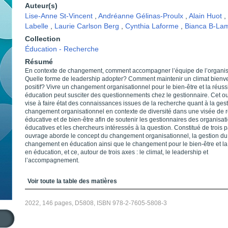
Auteur(s)
Lise-Anne St-Vincent
,
Andréanne Gélinas-Proulx
,
Alain Huot
,
Labelle
,
Laurie Carlson Berg
,
Cynthia Laforme
,
Bianca B-La
Collection
Éducation - Recherche
Résumé
En contexte de changement, comment accompagner l’équipe de l’organis
Quelle forme de leadership adopter? Comment maintenir un climat bienvei
positif? Vivre un changement organisationnel pour le bien-être et la réuss
éducation peut susciter des questionnements chez le gestionnaire. Cet o
vise à faire état des connaissances issues de la recherche quant à la ges
changement organisationnel en contexte de diversité dans une visée de r
éducative et de bien-être afin de soutenir les gestionnaires des organisat
éducatives et les chercheurs intéressés à la question. Constitué de trois pa
ouvrage aborde le concept du changement organisationnel, la gestion du
changement en éducation ainsi que le changement pour le bien-être et la
en éducation, et ce, autour de trois axes : le climat, le leadership et
l’accompagnement.
Table des matières
Voir toute la table des matières
2022, 146 pages, D5808, ISBN 978-2-7605-5808-3