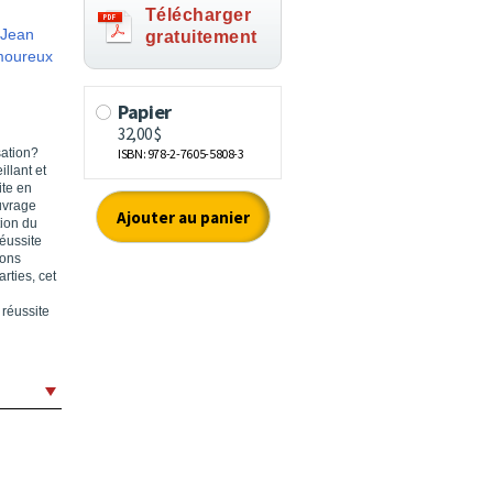
Télécharger
Jean
gratuitement
moureux
ation?
llant et
ite en
uvrage
tion du
éussite
ions
rties, cet
 réussite