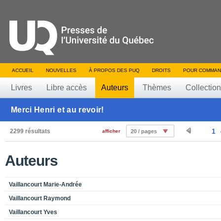
ACCUEIL
NOUVELLES
À PROPOS DES PUQ
DROITS
POUR COMMAN
Livres
Libre accès
Auteurs
Thèmes
Collectio
Merci Henri et au revoir!
1
2299 résultats
afficher
20 / pages
Auteurs
Vaillancourt Marie-Andrée
Vaillancourt Raymond
Vaillancourt Yves