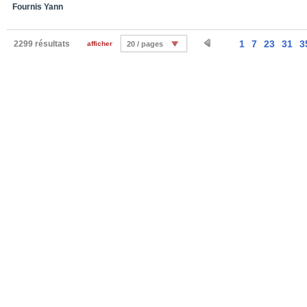
Fournis Yann
1
7
23
31
3
2299 résultats
afficher
20 / pages