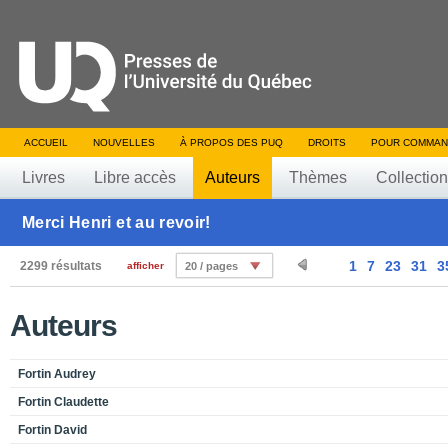
ACCUEIL
NOUVELLES
À PROPOS DES PUQ
DROITS
POUR COMMAN
Livres
Libre accès
Auteurs
Thèmes
Collectio
Merci Henri et au revoir!
1
7
23
31
3
2299 résultats
afficher
20 / pages
Auteurs
Fortin Audrey
Fortin Claudette
Fortin David